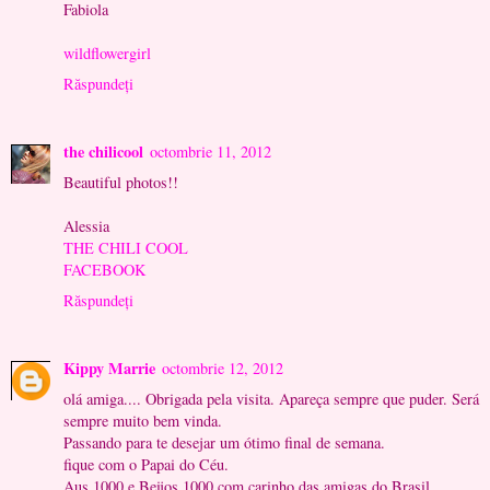
Fabiola
wildflowergirl
Răspundeți
the chilicool
octombrie 11, 2012
Beautiful photos!!
Alessia
THE CHILI COOL
FACEBOOK
Răspundeți
Kippy Marrie
octombrie 12, 2012
olá amiga.... Obrigada pela visita. Apareça sempre que puder. Será
sempre muito bem vinda.
Passando para te desejar um ótimo final de semana.
fique com o Papai do Céu.
Aus 1000 e Beijos 1000 com carinho das amigas do Brasil....