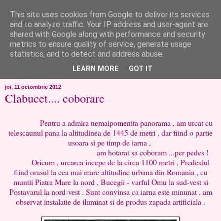
This site uses cookies from Google to deliver its services
like ?...or not!
and to analyze traffic. Your IP address and user-agent are
shared with Google along with performance and security
metrics to ensure quality of service, generate usage
..de toate!!!!!..alandala...cum imi trec prin minte..si cum am
statistics, and to detect and address abuse.
chef..incercate pe pielea mea..
LEARN MORE
GOT IT
joi, 11 octombrie 2012
Clabucet.... coborare
Pentru a admira nemaipomenita panorama , am urcat cu
telescaunul pana la altitudinea de 1445 de metri , dar fiind o partie
usoara si pe timp de iarna ,
am hotarat sa coboram ...per pedes !
Oricum , urcarea incepe de la circa 1100 metri , Predealul
fiind orasul la cea mai mare altitudine urbana din Romania , cu
muntii Piatra Mare la nord , Bucegii - varful Omu la sud-vest si
Postavarul la nord-vest . Sunt convinsa ca iarna este minunat , am
observat instalatie de iluminat si de produs zapada artificiala .