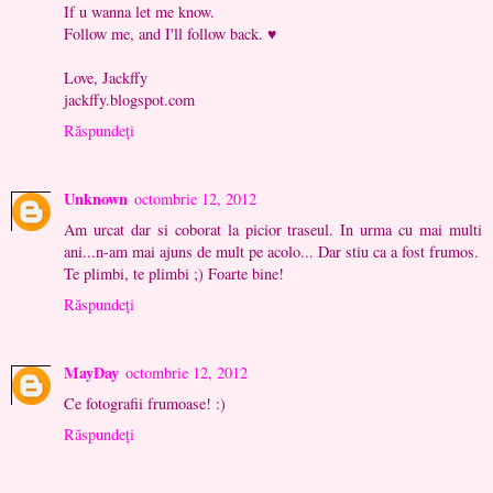
If u wanna let me know.
Follow me, and I'll follow back. ♥
Love, Jackffy
jackffy.blogspot.com
Răspundeți
Unknown
octombrie 12, 2012
Am urcat dar si coborat la picior traseul. In urma cu mai multi
ani...n-am mai ajuns de mult pe acolo... Dar stiu ca a fost frumos.
Te plimbi, te plimbi ;) Foarte bine!
Răspundeți
MayDay
octombrie 12, 2012
Ce fotografii frumoase! :)
Răspundeți