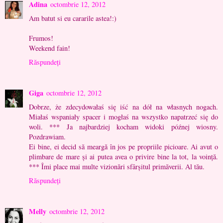
Adina
octombrie 12, 2012
Am batut si eu cararile astea!:)
Frumos!
Weekend fain!
Răspundeți
Giga
octombrie 12, 2012
Dobrze, że zdecydowałaś się iść na dół na własnych nogach.
Miałaś wspaniały spacer i mogłaś na wszystko napatrzeć się do
woli. *** Ja najbardziej kocham widoki późnej wiosny.
Pozdrawiam.
Ei bine, ei decid să meargă în jos pe propriile picioare. Ai avut o
plimbare de mare și ai putea avea o privire bine la tot, la voință.
*** Îmi place mai multe vizionări sfârșitul primăverii. Al tău.
Răspundeți
Melly
octombrie 12, 2012