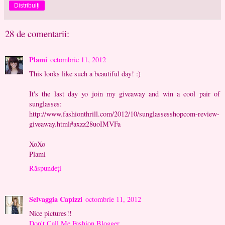
Distribuiți
28 de comentarii:
Plami
octombrie 11, 2012
This looks like such a beautiful day! :)
It's the last day yo join my giveaway and win a cool pair of
sunglasses:
http://www.fashionthrill.com/2012/10/sunglassesshopcom-review-
giveaway.html#axzz28uoIMVFa
XoXo
Plami
Răspundeți
Selvaggia Capizzi
octombrie 11, 2012
Nice pictures!!
Don't Call Me Fashion Blogger