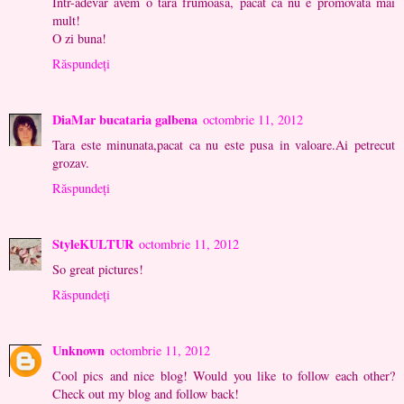
Intr-adevar avem o tara frumoasa, pacat ca nu e promovata mai
mult!
O zi buna!
Răspundeți
DiaMar bucataria galbena
octombrie 11, 2012
Tara este minunata,pacat ca nu este pusa in valoare.Ai petrecut
grozav.
Răspundeți
StyleKULTUR
octombrie 11, 2012
So great pictures!
Răspundeți
Unknown
octombrie 11, 2012
Cool pics and nice blog! Would you like to follow each other?
Check out my blog and follow back!