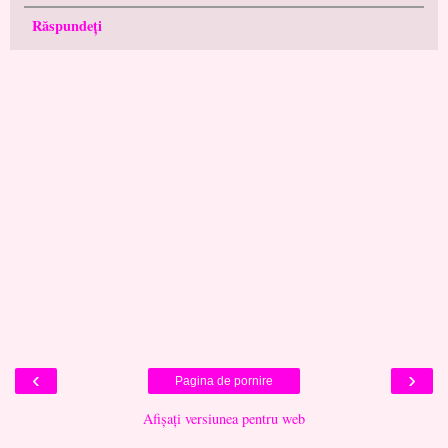
Răspundeți
‹
›
Pagina de pornire
Afișați versiunea pentru web