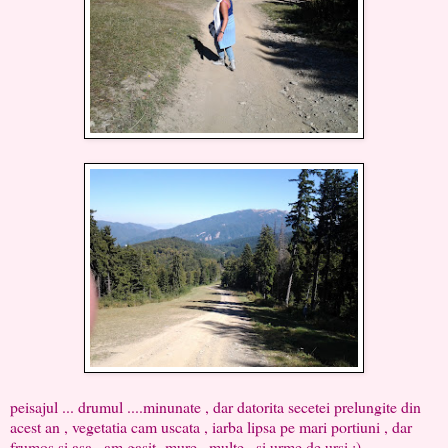
peisajul ... drumul ....minunate , dar datorita secetei prelungite din
acest an , vegetatia cam uscata , iarba lipsa pe mari portiuni , dar
frumos si asa...am gasit mure...multe...si urme de ursi :)