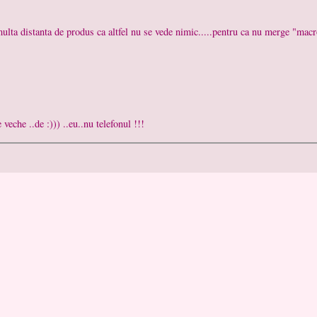
 multa distanta de produs ca altfel nu se vede nimic.....pentru ca nu merge "macr
veche ..de :))) ..eu..nu telefonul !!!