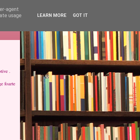
ser-agent
rate usage
LEARN MORE
GOT IT
ive .
ge foarte