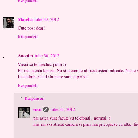
Răspundeți
Marella
iulie 30, 2012
Cute post dear!
Răspundeți
Anonim
iulie 30, 2012
Vreau sa te urechez putin :)
Fii mai atenta lapoze. Nu stiu cum le-ai facut astea- miscate. Nu se
In schimb cele de la mare sunt superbe!
Răspundeți
Răspunsuri
coco
iulie 31, 2012
pai astea sunt facute cu telefonul , normal :)
mie mi s-a stricat camera si pana ma pricopsesc cu alta...fiic