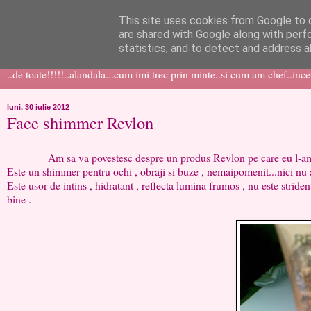
This site uses cookies from Google to d
like ?...or not!
are shared with Google along with perf
statistics, and to detect and address a
..de toate!!!!!..alandala...cum imi trec prin minte..si cum am chef..inc
luni, 30 iulie 2012
Face shimmer Revlon
Am sa va povestesc despre un produs Revlon pe care eu l-am cumpar
Este un shimmer pentru ochi , obraji si buze , nemaipomenit...nici nu am
Este usor de intins , hidratant , reflecta lumina frumos , nu este striden
bine .