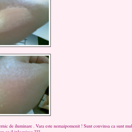
ernic de iluminare . Vara este nemaipomenit ! Sunt convinsa ca sunt mult
cu ce il inlocuiesc ???