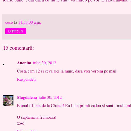
coco
la
11:53:00 a.m.
Distribuiți
15 comentarii:
Anonim
iulie 30, 2012
Costa cam 12 si ceva aici la mine, daca vrei vorbim pe mail.
Răspundeți
Magdalena
iulie 30, 2012
E unul fff bun de la Chanel! Eu l-am primit cadou si sunt f multumit
O saptamana frumoasa!
xoxo