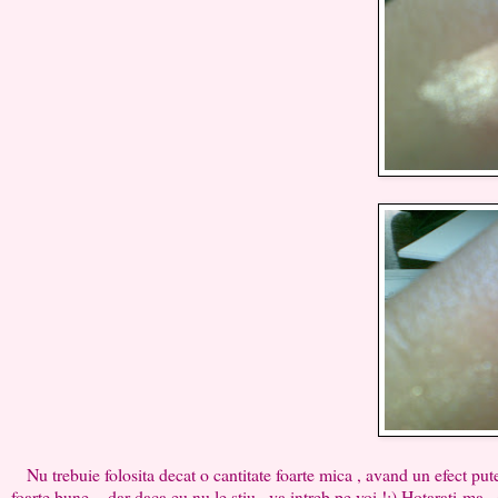
Nu trebuie folosita decat o cantitate foarte mica , avand un efect put
foarte bune , dar daca eu nu le stiu , va intreb pe voi !:) Hotarati-ma...