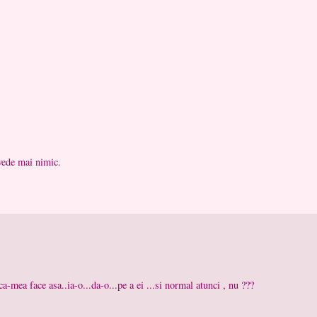
 vede mai nimic.
a-mea face asa..ia-o...da-o...pe a ei ...si normal atunci , nu ???