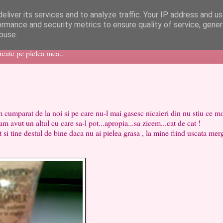
eliver its services and to analyze traffic. Your IP address and u
ormance and security metrics to ensure quality of service, gene
buse.
ercate pe pielea mea..
at de la noi si pe care nu-l mai gasesc nicaieri din nu stiu ce mot
 avut un altul cu care sa-l pot...apropia...sa zicem...cat de cat !
t si tine destul de bine daca nu ai pielea grasa , la mine fiind uscata mer