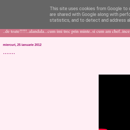
This site uses cookies from Google to d
like ?...or not!
are shared with Google along with perf
statistics, and to detect and address a
..de toate!!!!!..alandala...cum imi trec prin minte..si cum am chef..inc
miercuri, 25 ianuarie 2012
.......