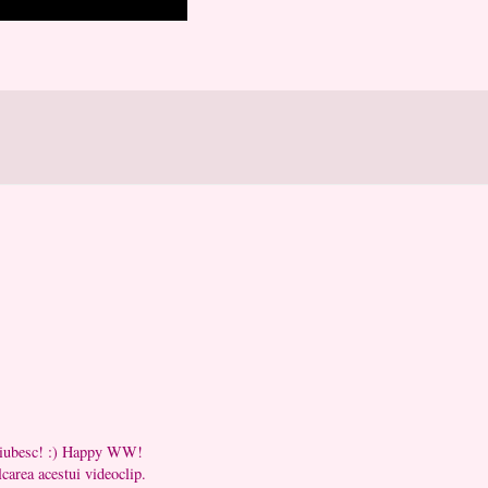
 o iubesc! :) Happy WW!
lcarea acestui videoclip.