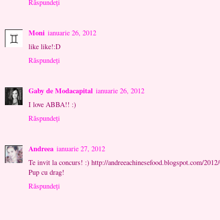
Răspundeți
Moni
ianuarie 26, 2012
like like!:D
Răspundeți
Gaby de Modacapital
ianuarie 26, 2012
I love ABBA!! :)
Răspundeți
Andreea
ianuarie 27, 2012
Te invit la concurs! :) http://andreeachinesefood.blogspot.com/2012
Pup cu drag!
Răspundeți