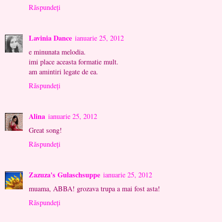
Răspundeți
Lavinia Dance
ianuarie 25, 2012
e minunata melodia.
imi place aceasta formatie mult.
am amintiri legate de ea.
Răspundeți
Alina
ianuarie 25, 2012
Great song!
Răspundeți
Zazuza's Gulaschsuppe
ianuarie 25, 2012
muama, ABBA! grozava trupa a mai fost asta!
Răspundeți