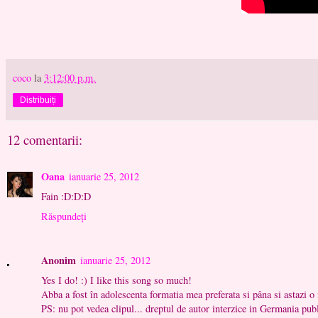
coco
la
3:12:00 p.m.
Distribuiți
12 comentarii:
Oana
ianuarie 25, 2012
Fain :D:D:D
Răspundeți
Anonim
ianuarie 25, 2012
Yes I do! :) I like this song so much!
Abba a fost în adolescenta formatia mea preferata si pâna si astazi
PS: nu pot vedea clipul... dreptul de autor interzice in Germania pub