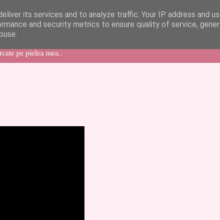
eliver its services and to analyze traffic. Your IP address and u
ormance and security metrics to ensure quality of service, gene
buse.
ercate pe pielea mea..