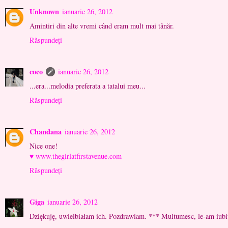
Unknown
ianuarie 26, 2012
Amintiri din alte vremi când eram mult mai tânăr.
Răspundeți
coco
ianuarie 26, 2012
...era...melodia preferata a tatalui meu...
Răspundeți
Chandana
ianuarie 26, 2012
Nice one!
♥ www.thegirlatfirstavenue.com
Răspundeți
Giga
ianuarie 26, 2012
Dziękuję, uwielbiałam ich. Pozdrawiam. *** Multumesc, le-am iubit