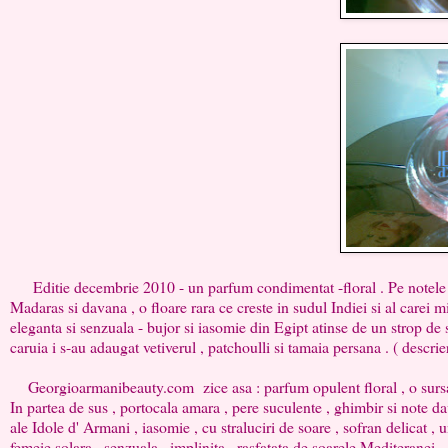
Editie decembrie 2010 - un parfum condimentat -floral . Pe notele de
Madaras si davana , o floare rara ce creste in sudul Indiei si al carei 
eleganta si senzuala - bujor si iasomie din Egipt atinse de un strop d
caruia i s-au adaugat vetiverul , patchoulli si tamaia persana . ( descrie
Georgioarmanibeauty.com zice asa : parfum opulent floral , o sursa de 
In partea de sus , portocala amara , pere suculente , ghimbir si note 
ale Idole d' Armani , iasomie , cu straluciri de soare , sofran delicat , u
femeie solara , senzuala , implinita , rasfatata de soarele Mediteranei .