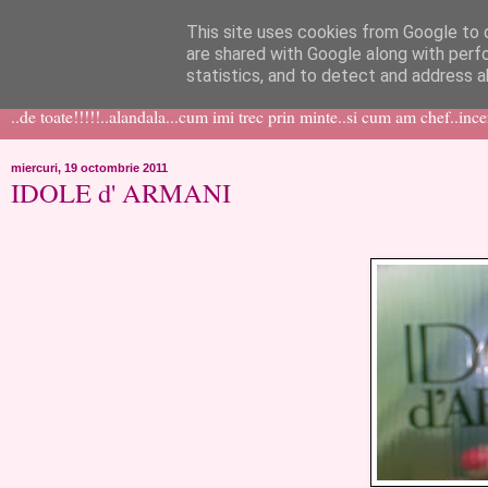
This site uses cookies from Google to d
like ?...or not!
are shared with Google along with perf
statistics, and to detect and address a
..de toate!!!!!..alandala...cum imi trec prin minte..si cum am chef..inc
miercuri, 19 octombrie 2011
IDOLE d' ARMANI