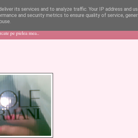
eliver its services and to analyze traffic. Your IP address and u
ormance and security metrics to ensure quality of service, gene
buse.
ercate pe pielea mea..