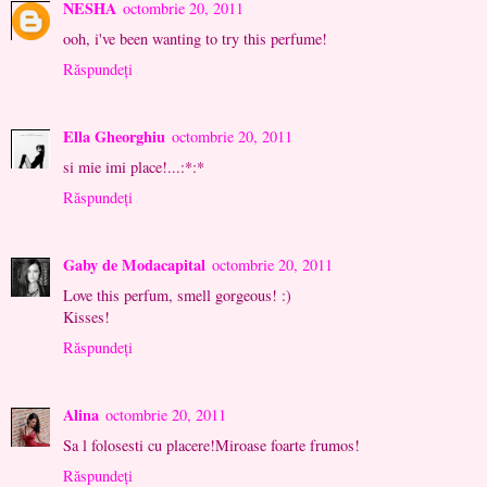
NESHA
octombrie 20, 2011
ooh, i've been wanting to try this perfume!
Răspundeți
Ella Gheorghiu
octombrie 20, 2011
si mie imi place!...:*:*
Răspundeți
Gaby de Modacapital
octombrie 20, 2011
Love this perfum, smell gorgeous! :)
Kisses!
Răspundeți
Alina
octombrie 20, 2011
Sa l folosesti cu placere!Miroase foarte frumos!
Răspundeți