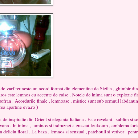
 varf reuneste un acord format din clementine de Sicilia , ghimbir din
miros este lemnos cu accente de caise . Notele de inima sunt o explozie fl
e sofran . Acordurile finale , lemnoase , mistice sunt sub semnul labdanu
rea apartine eva.ro )
inspiratie din Orient si eleganta Italiana . Este revelant , sublim si se
davana . In inima , luminos si indraznet a crescut loukoum , emblema fort
n deliciu floral . La baza , lemnos si senzual , patchouli si vetiver , pent