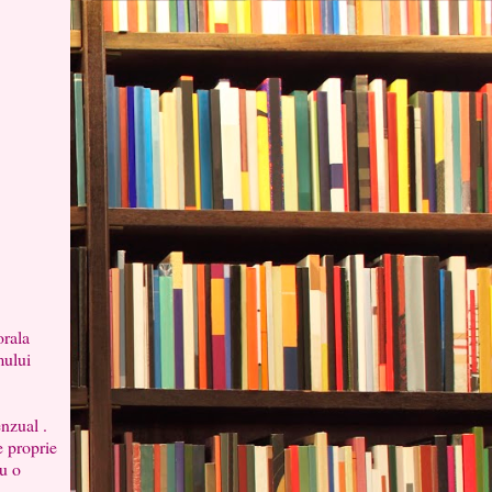
orala
mului
nzual .
e proprie
ru o