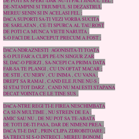
DE POTI SA SPERI -DAR NU-TI FACI JINDUL TEL ;
DE-NTAMPINI SI TRIUMFUL SI DEZASTRUL
MEREU SENIN SI IN ACELASI FEL ;
DACA SUPORTI SA-TI VEZI VORBA SUCITA
DE SARLATAN , CE-TI SPURCA AL TAU ROST
DE POTI CA MUNCA VIETII NARUITA ,
S-O FACI DE L-ANCEPUT PRECUM A FOST ;
DACA-NDRAZNESTI AGONISITA-TI TOATA
S-O PUI FAR'A CLIPI PE-UN SINGUR ZAR
SI, DAC-O PIERZI , SA-NCEPI CA PRIMA DATA
FAR-SA TE PLANGI , CU UN OFTAT MACAR ;
DE STII , CU NERV , CU INIMA , CU VANA ,
DREPT SA RAMAI , CAND ELE JUNE NU-S ,
SI STAI TOT DARZ , CAND NU MAI ESTI STAPANA
DECAT VOINTA CE LE TINE SUS .
DACA-NTRE REGI TI-E FIREA NESCHIMBATA
CA SI-N MULTIME , NU STREIN DE EA ;
AMIC SAU NU , DE NU POT SA TE-ABATA
DE TOTI DE-TI PASA, DAR DE NIMENI PREA..
DACA TI-E DAT , PRIN CLIPA ZDROBITOARE ,
SA TRECI SI S-O INTRECI , MEREU BONOM ,