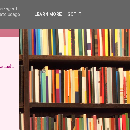
ser-agent
rate usage
LEARN MORE
GOT IT
a multi