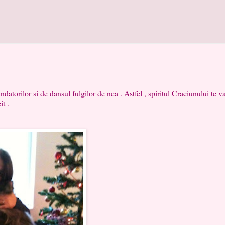
torilor si de dansul fulgilor de nea . Astfel , spiritul Craciunului te va
arce inzecit .