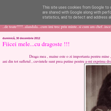
This site uses cookies from Google to d
like ?...or not!
are shared with Google along with perf
statistics, and to detect and address a
..de toate!!!!!..alandala...cum imi trec prin minte..si cum am chef..inc
duminică, 30 decembrie 2012
Fiicei mele...cu dragoste !!!
Draga mea , maine este o zi importanta pentru mine , ziua can
ani din tot sufletul , cuvintele sunt prea putine pentru a-mi exprima dra