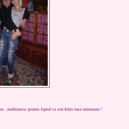
c pentru faptul ca esti fetita mea minunata !
!