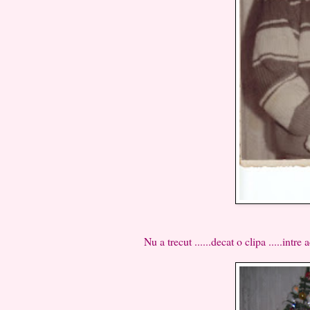
Nu a trecut ......decat o clipa .....intre aceste 2 