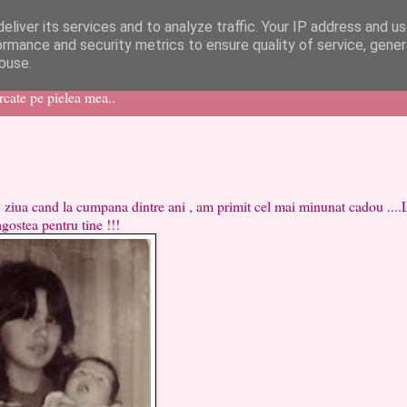
eliver its services and to analyze traffic. Your IP address and u
ormance and security metrics to ensure quality of service, gene
buse.
ercate pe pielea mea..
d la cumpana dintre ani , am primit cel mai minunat cadou ....L
gostea pentru tine !!!